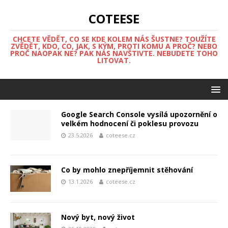
COTEESE
CHCETE VĚDĚT, CO SE KDE KOLEM NÁS ŠUSTNE? TOUŽÍTE
ZVĚDĚT, KDO, CO, JAK, S KÝM, PROTI KOMU A PROČ? NEBO
PROČ NAOPAK NE? PAK NÁS NAVŠTIVTE. NEBUDETE TOHO
LITOVAT.
Google Search Console vysílá upozornění o
velkém hodnocení či poklesu provozu
23.5.2026
coteese.cz
Co by mohlo znepříjemnit stěhování
13.1.2026
coteese.cz
Nový byt, nový život