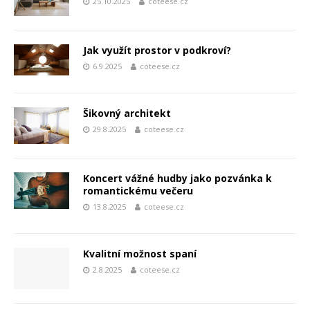
25.10.2025
coteese.cz
Jak využít prostor v podkroví?
6.9.2025
coteese.cz
Šikovný architekt
29.8.2025
coteese.cz
Koncert vážné hudby jako pozvánka k
romantickému večeru
13.8.2025
coteese.cz
Kvalitní možnost spaní
2.8.2025
coteese.cz