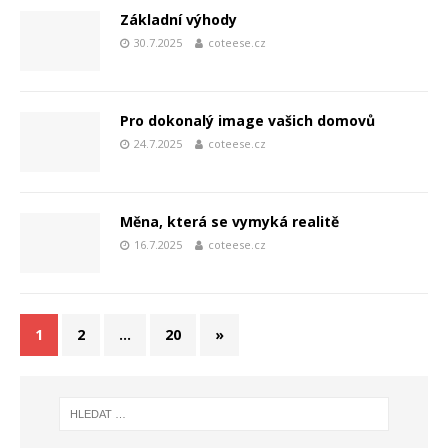
Základní výhody
30.7.2025
coteese.cz
Pro dokonalý image vašich domovů
24.7.2025
coteese.cz
Měna, která se vymyká realitě
16.7.2025
coteese.cz
1
2
…
20
»