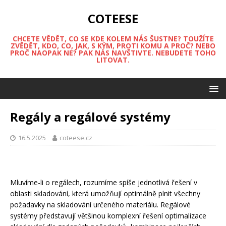
COTEESE
CHCETE VĚDĚT, CO SE KDE KOLEM NÁS ŠUSTNE? TOUŽÍTE
ZVĚDĚT, KDO, CO, JAK, S KÝM, PROTI KOMU A PROČ? NEBO
PROČ NAOPAK NE? PAK NÁS NAVŠTIVTE. NEBUDETE TOHO
LITOVAT.
Regály a regálové systémy
16.5.2025
coteese.cz
Mluvíme-li o
regálech
, rozumíme spíše jednotlivá řešení v
oblasti skladování, která umožňují optimálně plnit všechny
požadavky na skladování určeného materiálu. Regálové
systémy představují většinou komplexní řešení optimalizace