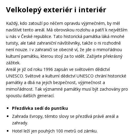
Velkolepý exteriér i interiér
Každý, kdo zatouží po něčem opravdu výjimečném, by měl
navštívit tento areál. Má obrovskou rozlohu a patří k největším
u nás v České republice. Tato historická památka láká mnohé
turisty, ale také zahraniční návštěvníky, takže o ni rozhodně
není nouze. I v zahraničí se obecně ví, že jde o mimořádnou
kulturní památku, kterou stojí za to vidět. Zažijete překrásný
zážitek.
Areál je již od roku 1996 zapsán ve světovém dědictví
UNESCO. Světové a kulturní dědictví UNESCO chrání historické
památky a dbá na jejich bezpečnost, výjimečnost a
mimořádnost. Tak významné památky musí být zachovány pro
spoustu dalších generací.
Přezdívka sedí do puntíku
Zahrada Evropy, těmito slovy se přezdívá právě areál a
zahrady.
Hotel leží jen pouhých 100 metrů od zámku.