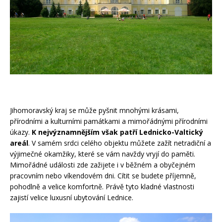
Jihomoravský kraj se může pyšnit mnohými krásami,
přírodními a kulturními památkami a mimořádnými přírodními
úkazy.
K nejvýznamnějším však patří Lednicko-Valtický
areál
. V samém srdci celého objektu můžete zažít netradiční a
výjimečné okamžiky, které se vám navždy vryjí do paměti.
Mimořádné události zde zažijete i v běžném a obyčejném
pracovním nebo víkendovém dni. Cítit se budete příjemně,
pohodlně a velice komfortně. Právě tyto kladné vlastnosti
zajistí velice luxusní
ubytování Lednice
.