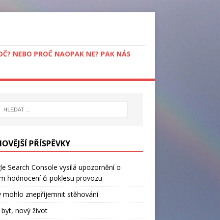
PROČ? NEBO PROČ NAOPAK NE? PAK NÁS
NOVĚJŠÍ PŘÍSPĚVKY
e Search Console vysílá upozornění o
m hodnocení či poklesu provozu
 mohlo znepříjemnit stěhování
byt, nový život