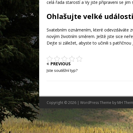
celá řada starostí a Vy jste připraveni se jim
Ohlašujte velké události
Svatebním oznámením, které odevzdáváte zv
novým životním směrem. Ještě jste sice neřekl
Dejte si záležet, abyste to učinili s patřično
PREVIOUS
Jste soutěžní typ?
Copyright © 2026 | WordPress Theme by
MH Them