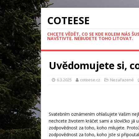
COTEESE
CHCETE VĚDĚT, CO SE KDE KOLEM NÁS ŠU
NAVŠTIVTE. NEBUDETE TOHO LITOVAT.
Uvědomujete si, co
6.3.2025
coteese.cz
Nezařazené
Svatebním oznámením
ohlašujete Vašim nejbl
nechcete životem kráčet sami a slovíčko já 
zodpovědnost za toho, koho milujete. Prot
zodpovědnost za toho, koho jste si připouta