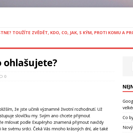
STNE? TOUŽÍTE ZVĚDĚT, KDO, CO, JAK, S KÝM, PROTI KOMU A 
 ohlašujete?
0
NEJ
Googl
velké
ižším, že jste učinili významné životní rozhodnutí. Už
ustupuje slovíčku my. Svým ano chcete přijmout
Co by
ože milovat podle Exupéryho znamená přijmout navždy
Nový 
li ke svému srdci. Čeká Vás mnoho krásných dní, ale také