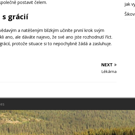
 společně postavit čelem.
Jak v
Šikov
 s grácií
ědavým a natěšeným blízkým učiníte první krok svým
i ano, ale dáváte najevo, že své ano jste rozhodnutí říct.
u grácií, protože situace si to nepochybně žádá a zasluhuje.
NEXT
Lékárna
es