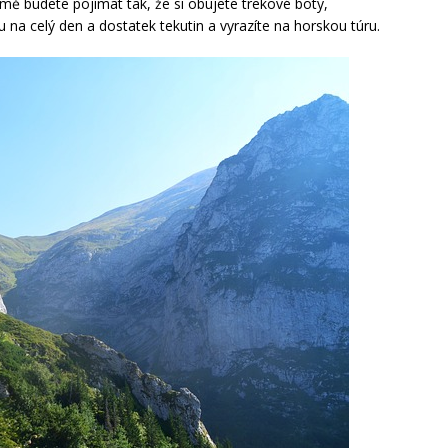
jmě budete pojímat tak, že si obujete trekové boty,
 na celý den a dostatek tekutin a vyrazíte na horskou túru.