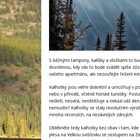
S běžnými tampony, kalíšky a vložkami to b
dovolenou, kdy vás to bude svádět spíše zů
vašeho apartmánu, ale nezoufejte řešení exi
Kalhotky jsou velmi diskrétní a umožňují v po
nebo v přírodě, včetně horské turistiky. Posta
neškrtí, nesvírá, neobtěžuje a nekazí váš d
nemusíte? Kalhotky se staly revolučním výr
mnoha recenzích, na nezávislých zdrojích.
Oblékněte tedy kalhotky bez obav i tam, kde
plesa na Velkou svišťovku se sestupem na Z