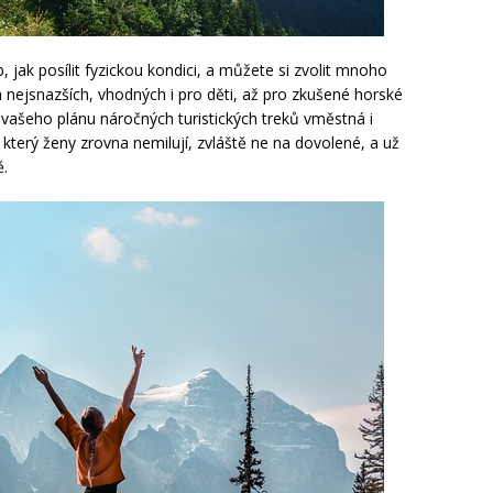
b, jak posílit fyzickou kondici, a můžete si zvolit mnoho
h nejsnazších, vhodných i pro děti, až pro zkušené horské
 vašeho plánu náročných turistických treků vměstná i
který ženy zrovna nemilují, zvláště ne na dovolené, a už
ě.