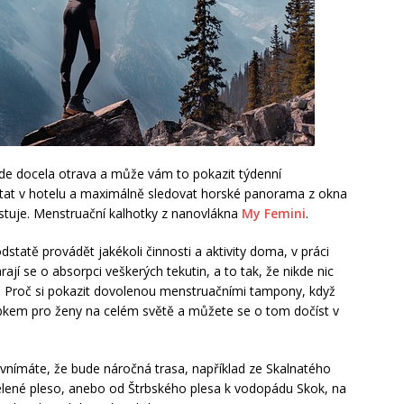
ude docela otrava a může vám to pokazit týdenní
stat v hotelu a maximálně sledovat horské panorama z okna
stuje. Menstruační kalhotky z nanovlákna
My Femini
.
dstatě provádět jakékoli činnosti a aktivity doma, v práci
rají se o absorpci veškerých tekutin, a to tak, že nikde nic
en. Proč si pokazit dovolenou menstruačními tampony, když
obkem pro ženy na celém světě a můžete se o tom dočíst v
 vnímáte, že bude náročná trasa, například ze Skalnatého
elené pleso, anebo od Štrbského plesa k vodopádu Skok, na