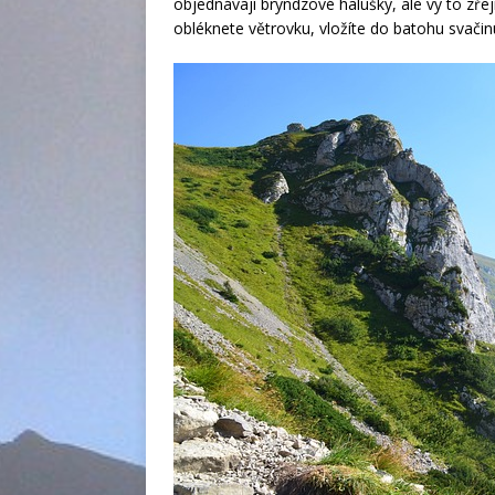
objednávají bryndzové halušky, ale vy to zře
obléknete větrovku, vložíte do batohu svačinu