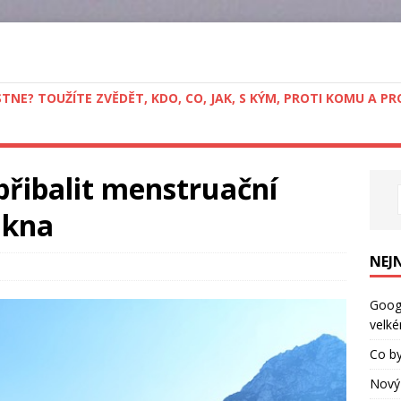
STNE? TOUŽÍTE ZVĚDĚT, KDO, CO, JAK, S KÝM, PROTI KOMU A 
přibalit menstruační
ákna
NEJ
Googl
velké
Co by
Nový 