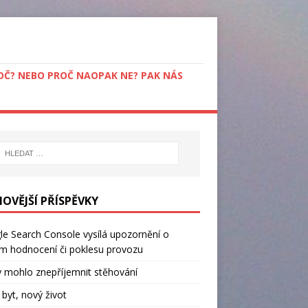
PROČ? NEBO PROČ NAOPAK NE? PAK NÁS
NOVĚJŠÍ PŘÍSPĚVKY
e Search Console vysílá upozornění o
m hodnocení či poklesu provozu
 mohlo znepříjemnit stěhování
byt, nový život