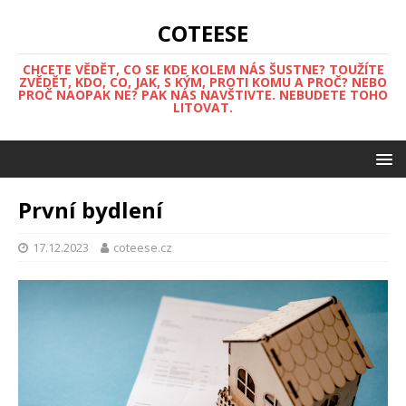
COTEESE
CHCETE VĚDĚT, CO SE KDE KOLEM NÁS ŠUSTNE? TOUŽÍTE
ZVĚDĚT, KDO, CO, JAK, S KÝM, PROTI KOMU A PROČ? NEBO
PROČ NAOPAK NE? PAK NÁS NAVŠTIVTE. NEBUDETE TOHO
LITOVAT.
První bydlení
17.12.2023
coteese.cz