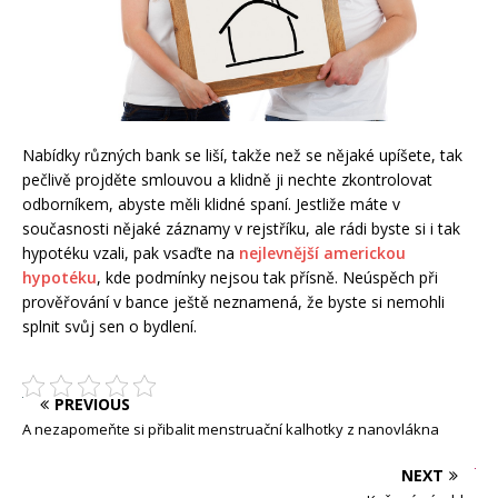
Nabídky různých bank se liší, takže než se nějaké upíšete, tak
pečlivě projděte smlouvou a klidně ji nechte zkontrolovat
odborníkem, abyste měli klidné spaní. Jestliže máte v
současnosti nějaké záznamy v rejstříku, ale rádi byste si i tak
hypotéku vzali, pak vsaďte na
nejlevnější americkou
hypotéku
, kde podmínky nejsou tak přísně. Neúspěch při
prověřování v bance ještě neznamená, že byste si nemohli
splnit svůj sen o bydlení.
PREVIOUS
A nezapomeňte si přibalit menstruační kalhotky z nanovlákna
NEXT