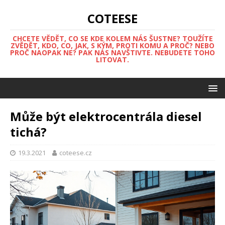
COTEESE
CHCETE VĚDĚT, CO SE KDE KOLEM NÁS ŠUSTNE? TOUŽÍTE
ZVĚDĚT, KDO, CO, JAK, S KÝM, PROTI KOMU A PROČ? NEBO
PROČ NAOPAK NE? PAK NÁS NAVŠTIVTE. NEBUDETE TOHO
LITOVAT.
Může být elektrocentrála diesel
tichá?
19.3.2021
coteese.cz