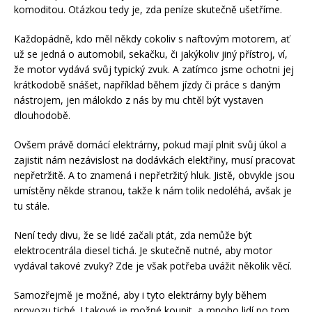
komoditou. Otázkou tedy je, zda peníze skutečně ušetříme.
Každopádně, kdo měl někdy cokoliv s naftovým motorem, ať
už se jedná o automobil, sekačku, či jakýkoliv jiný přístroj, ví,
že motor vydává svůj typický zvuk. A zatímco jsme ochotni jej
krátkodobě snášet, například během jízdy či práce s daným
nástrojem, jen málokdo z nás by mu chtěl být vystaven
dlouhodobě.
Ovšem právě domácí elektrárny, pokud mají plnit svůj úkol a
zajistit nám nezávislost na dodávkách elektřiny, musí pracovat
nepřetržitě. A to znamená i nepřetržitý hluk. Jistě, obvykle jsou
umístěny někde stranou, takže k nám tolik nedoléhá, avšak je
tu stále.
Není tedy divu, že se lidé začali ptát, zda nemůže být
elektrocentrála diesel tichá
. Je skutečně nutné, aby motor
vydával takové zvuky? Zde je však potřeba uvážit několik věcí.
Samozřejmě je možné, aby i tyto elektrárny byly během
provozu tiché. I takové je možné koupit, a mnoho lidí po tom