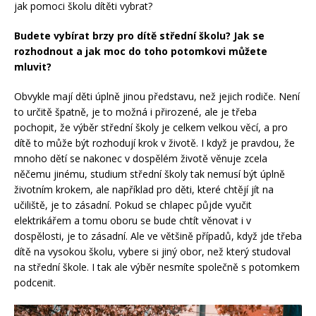
jak pomoci školu dítěti vybrat?
Budete vybírat brzy pro dítě střední školu? Jak se
rozhodnout a jak moc do toho potomkovi můžete
mluvit?
Obvykle mají děti úplně jinou představu, než jejich rodiče. Není
to určitě špatně, je to možná i přirozené, ale je třeba
pochopit, že výběr střední školy je celkem velkou věcí, a pro
dítě to může být rozhodují krok v životě. I když je pravdou, že
mnoho dětí se nakonec v dospělém životě věnuje zcela
něčemu jinému, studium střední školy tak nemusí být úplně
životním krokem, ale například pro děti, které chtějí jít na
učiliště, je to zásadní. Pokud se chlapec půjde vyučit
elektrikářem a tomu oboru se bude chtít věnovat i v
dospělosti, je to zásadní. Ale ve většině případů, když jde třeba
dítě na vysokou školu, vybere si jiný obor, než který studoval
na střední škole. I tak ale výběr nesmíte společně s potomkem
podcenit.