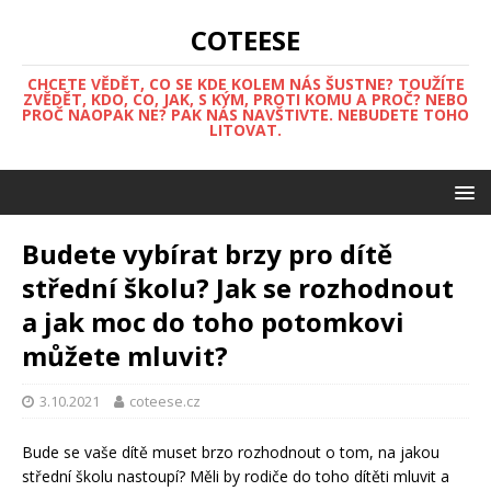
COTEESE
CHCETE VĚDĚT, CO SE KDE KOLEM NÁS ŠUSTNE? TOUŽÍTE
ZVĚDĚT, KDO, CO, JAK, S KÝM, PROTI KOMU A PROČ? NEBO
PROČ NAOPAK NE? PAK NÁS NAVŠTIVTE. NEBUDETE TOHO
LITOVAT.
Budete vybírat brzy pro dítě
střední školu? Jak se rozhodnout
a jak moc do toho potomkovi
můžete mluvit?
3.10.2021
coteese.cz
Bude se vaše dítě muset brzo rozhodnout o tom, na jakou
střední školu nastoupí? Měli by rodiče do toho dítěti mluvit a