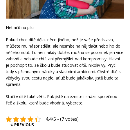
Netlačit na pilu
Pokud chce dítě dělat něco jiného, než je vaše představa,
můžete mu názor sdělit, ale nesmíte na něj tlačit nebo ho do
něčeho nutit. To není nikdy dobře, možná se potomek jen více
zabrzdí a nebude chtít ani přemýšlet nad kompromisy. Hlavní
je pochopit to, že školu bude studovat dítě, nikoliv vy. Pryč
tedy s přehnanými nároky a vlastními ambicemi. Chytré dítě si
vždycky svou cestu najde, ať už bude jakákoliv, jistě bude ta
správná.
Stačí v dítě také věřit. Pak jistě naleznete i snáze společnou
řeč a školu, která bude vhodná, vyberete.
4.4/5 - (7 votes)
PREVIOUS