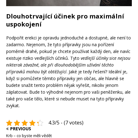
Dlouhotrvající účinek pro maximální
uspokojení
Podpořit erekci je opravdu jednoduché a dostupné, ale není to
zadarmo. Nejenom, že tyto přípravky jsou na pořízení
poměrně drahé, pokud je chcete používat každý den, ale navíc
existuje riziko vedlejších účinků. Tyto
vedlejší účinky sice nejsou
nikterak závažné, ale při dlouhodobějším užívání těchto
přípravků mohou být obtěžující
. Jaké je tedy řešení? Ideální je,
když si pomůžete těmito přípravky jen občas, ale hlavně se
budete snažit tento problém nějak vyřešit, nikoliv jenom
záplatovat. Bude to výhodné nejenom pro vaši peněženku, ale
také pro vaše tělo, které si nebude muset na tyto přípravky
zvykat.
4.3/5 - (7 votes)
PREVIOUS
Krb – co byste měli vědět