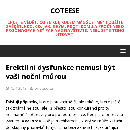
COTEESE
CHCETE VĚDĚT, CO SE KDE KOLEM NÁS ŠUSTNE? TOUŽÍTE
ZVĚDĚT, KDO, CO, JAK, S KÝM, PROTI KOMU A PROČ? NEBO
PROČ NAOPAK NE? PAK NÁS NAVŠTIVTE. NEBUDETE TOHO
LITOVAT.
Erektilní dysfunkce nemusí být
vaší noční můrou
12.1.2018
coteese.cz
Existují přípravky, které jsou známější, ale také ty, které ještě
tak známé nejsou, ale již přesto jsou konkurencí pro ty
nejznámější přípravky pro podporu erekce. Řeč je i o přípravku
zvaném
AvaForce
, což je medikament, který se může zařadit
do skupiny přípravků fungující na bázi aktivních látek určující